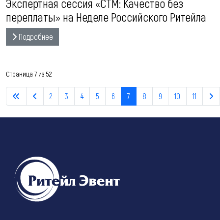
Экспертная сессия «СТМ: Качество без
переплаты» на Неделе Российского Ритейла
Подробнее
Страница 7 из 52
2
3
4
5
6
7
8
9
10
11