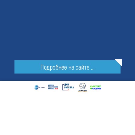
Подробнее на сайте ...
О НАС
Компания
Retail Event
–
ведущ
ий
организатор и оператор крупнейших
отраслевых мероприятий в
сфере ритейла. Ежегодно Компанией
реализуются собственные проекты в
Москве и в
регионах России.
В портфолио Retail Event: