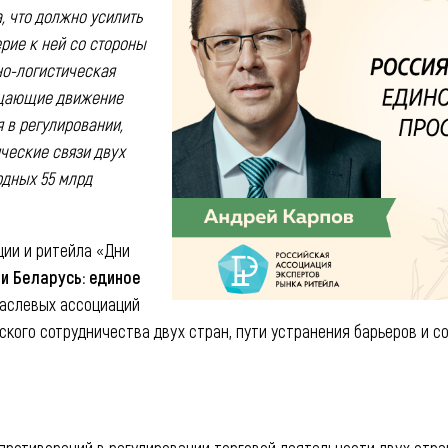
, что должно усилить
рие к ней со стороны
но-логистическая
ощающие движение
 в регулировании,
ческие связи двух
рдных 55 млрд
ии и ритейла «Дни
и Беларусь: единое
раслевых ассоциаций
ского сотрудничества двух стран, пути устранения барьеров и с
противоречий в регулировании торговой деятельности двух стра