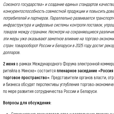
Союзного государства» и создание единых стандартов качества
конкурентоспособность совместной продукции и повысить дове
потребителей и партнеров. Параллельно развивается транспорт
инфраструктура и цифровые системы контроля поставок, упр
товаров между странами. Несмотря на сохраняющиеся различия
эти меры уже оказывают заметное влияние на торгово-экономи
стран: товарооборот России и Беларуси в 2025 году достиг реко
долларов.
2 июня
в рамках Международного Форума электронной коммерц
ритейла в Минске» состоится
пленарное заседание «Россия 
торговое пространство»
. Представители органов власти, от
и бизнеса обсудят перспективы углубления торгово‑экономиче
по мере развития сотрудничества России и Беларуси.
Вопросы для обсуждения:
Гармонизация законодательства и восполнение правовых 