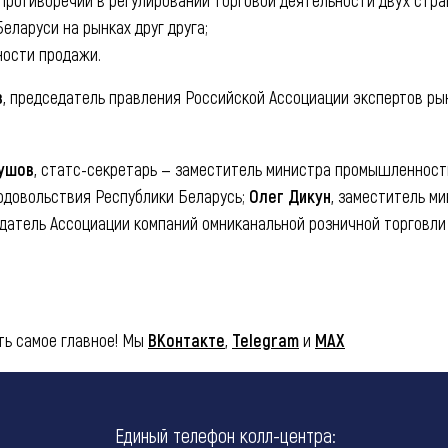
еларуси на рынках друг друга;
ности продажи.
в
, председатель правления Российской Ассоциации экспертов ры
ушов
, статс-секретарь — заместитель министра промышленност
родовольствия Республики Беларусь;
Олег Дикун
, заместитель м
едатель Ассоциации компаний омниканальной розничной торговли
ть самое главное! Мы
ВКонтакте
,
Telegram
и
MAX
Единый телефон колл-центра: