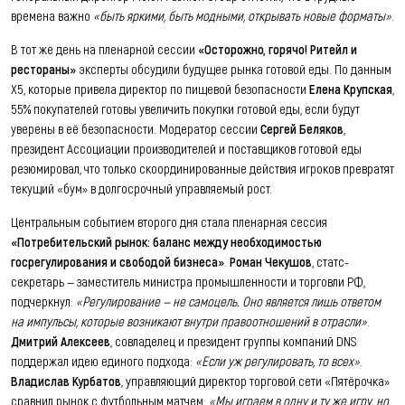
времена важно
«быть яркими, быть модными, открывать новые форматы»
.
В тот же день на пленарной сессии
«Осторожно, горячо! Ритейл и
рестораны»
эксперты обсудили будущее рынка готовой еды. По данным
X5, которые привела директор по пищевой безопасности
Елена Крупская
,
55% покупателей готовы увеличить покупки готовой еды, если будут
уверены в её безопасности. Модератор сессии
Сергей Беляков
,
президент Ассоциации производителей и поставщиков готовой еды
резюмировал, что только скоординированные действия игроков превратят
текущий «бум» в долгосрочный управляемый рост.
Центральным событием второго дня стала пленарная сессия
«Потребительский рынок: баланс между необходимостью
госрегулирования и свободой бизнеса»
.
Роман Чекушов
, статс-
секретарь — заместитель министра промышленности и торговли РФ,
подчеркнул:
«Регулирование — не самоцель. Оно является лишь ответом
на импульсы, которые возникают внутри правоотношений в отрасли»
.
Дмитрий Алексеев
, совладелец и президент группы компаний DNS
поддержал идею единого подхода:
«Если уж регулировать, то всех»
.
Владислав Курбатов
, управляющий директор торговой сети «Пятёрочка»
сравнил рынок с футбольным матчем:
«Мы играем в одну и ту же игру, но