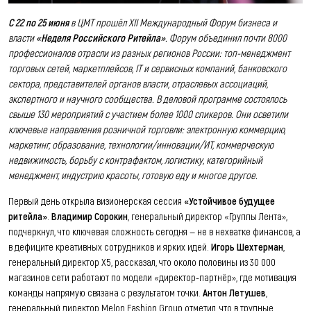
С 22 по 25 июня
в ЦМТ прошёл XII Международный Форум бизнеса и
власти
«Неделя Российского Ритейла»
. Форум объединил почти 8000
профессионалов отрасли из разных регионов России: топ-менеджмент
торговых сетей, маркетплейсов, IT и сервисных компаний, банковского
сектора, представителей органов власти, отраслевых ассоциаций,
экспертного и научного сообщества. В деловой программе состоялось
свыше 130 мероприятий с участием более 1000 спикеров. Они осветили
ключевые направления розничной торговли: электронную коммерцию,
маркетинг, образование, технологии/инновации/ИТ, коммерческую
недвижимость, борьбу с контрафактом, логистику, категорийный
менеджмент, индустрию красоты, готовую еду и многое другое.
Первый день открыла визионерская сессия
«Устойчивое будущее
ритейла»
.
Владимир Сорокин
, генеральный директор «Группы Лента»,
подчеркнул, что ключевая сложность сегодня — не в нехватке финансов, а
в дефиците креативных сотрудников и ярких идей.
Игорь Шехтерман
,
генеральный директор Х5, рассказал, что около половины из 30 000
магазинов сети работают по модели «директор-партнёр», где мотивация
команды напрямую связана с результатом точки.
Антон Летушев
,
генеральный директор Melon Fashion Group отметил, что в трудные