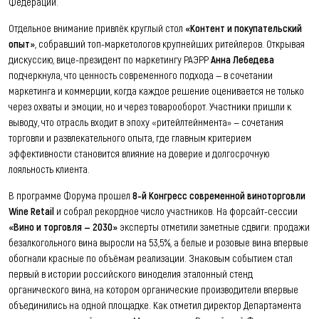
Федерации.
Отдельное внимание привлёк круглый стол
«Контент и покупательский
опыт»
, собравший топ-маркетологов крупнейших ритейлеров. Открывая
дискуссию, вице-президент по маркетингу РАЭРР
Анна Лебедева
подчеркнула, что ценность современного подхода — в сочетании
маркетинга и коммерции, когда каждое решение оценивается не только
через охваты и эмоции, но и через товарооборот. Участники пришли к
выводу, что отрасль входит в эпоху «ритейлтейнмента» — сочетания
торговли и развлекательного опыта, где главным критерием
эффективности становится влияние на доверие и долгосрочную
лояльность клиента.
В программе Форума прошел
8-й Конгресс современной виноторговли
Wine Retail
и собрал рекордное число участников. На форсайт-сессии
«Вино и торговля — 2030»
эксперты отметили заметные сдвиги: продажи
безалкогольного вина выросли на 53,5%, а белые и розовые вина впервые
обогнали красные по объёмам реализации. Знаковым событием стал
первый в истории российского виноделия эталонный стенд
органического вина, на котором органические производители впервые
объединились на одной площадке. Как отметил директор Департамента