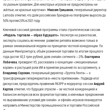
по разным правилам. Для некоторых игроков не предусмотрены ни
жёлтые, ни красные карточки»
.
Максим Гришаков
, генеральный директор
Lamoda отметил, что доля российских брендов на платформе выросла до
50% против 20% в 2021 году.
Ключевой сессией деловой программы стала стратегическая сессия
«Модель торговли — образ будущего»
. Несмотря на разногласия,
эксперты сошлись во мнении: развитие ритейла возможно только в
рамках омниканальной модели на принципах честной конкуренции. По
данным Минпромторга, объём розничной торговли по итогам прошлого
года достиг 62,3 трлн рублей, доля онлайн-сегмента — 21%.
Екатерина
Лобачева
, президент Х5, рассказала о концепции «эмоциональных
корзин» и растущей роли ИИ в принятии решений по ассортименту, а
Владимир Сорокин
, генеральный директор «Группа Лента» — о
трансформации гипермаркетов в «места притяжения». Подводя итог
дискуссии, председатель правления РАЭРР и модератор сессии
Андрей
Карпов
отметил, что будущее отрасли — за честной конкуренцией и
балансом интересов всех форматов торговли, а ключевые предложения
по выравниванию условий для онлайн- и офлайн-игроков планируется
направить в Министерство промышленности и торговли Российской