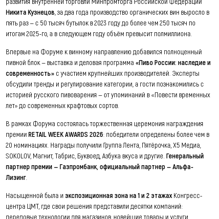
развития внутренней торговли Минпромторга Российской Федерации
Никита Кузнецов
, за два года производство органических вин выросло в
пять раз — с 50 тысяч бутылок в 2023 году до более чем 250 тысяч по
итогам 2025-го, а в следующем году объём превысит полмиллиона.
Впервые на Форуме к винному направлению добавился полноценный
пивной блок — выставка и деловая программа
«Пиво России: наследие и
современность»
с участием крупнейших производителей. Эксперты
обсудили тренды и регулирование категории, а гости познакомились с
историей русского пивоварения — от упоминаний в «Повести временных
лет» до современных крафтовых сортов.
В рамках Форума состоялась торжественная церемония награждения
премии
RETAIL WEEK AWARDS 2026
: победители определены более чем в
20 номинациях. Награды получили Группа Лента, Пятёрочка, Х5 Медиа,
SOKOLOV, Магнит, Табрис, Буквоед, Азбука вкуса и другие.
Генеральный
партнер премии — Газпромбанк, официальный партнер — Альфа-
Лизинг
.
Насыщенной была и
экспозиционная зона на 1 и 2 этажах
Конгресс-
центра ЦМТ, где свои решения представили десятки компаний:
передовые технологии для магазинов, новейшие товары и услуги,