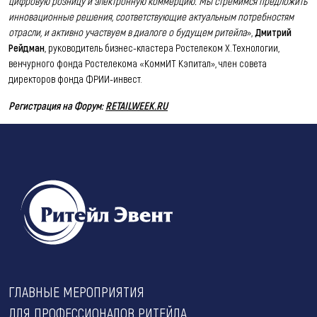
цифровую розницу и электронную коммерцию. Мы стремимся предложить
инновационные решения, соответствующие актуальным потребностям
отрасли, и активно участвуем в диалоге о будущем ритейла
»,
Дмитрий
Рейдман
, руководитель бизнес-кластера Ростелеком Х.Технологии,
венчурного фонда Ростелекома «КоммИТ Кэпитал», член совета
директоров фонда ФРИИ-инвест.
Регистрация на Форум:
RETAILWEEK.RU
ГЛАВНЫЕ МЕРОПРИЯТИЯ
ДЛЯ ПРОФЕССИОНАЛОВ РИТЕЙЛА