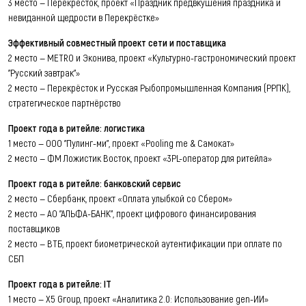
3 место — Перекрёсток, проект «Праздник предвкушения праздника и
невиданной щедрости в Перекрёстке»
Эффективный совместный проект сети и поставщика
2 место — METRO и Эконива, проект «Культурно-гастрономический проект
"Русский завтрак"»
2 место — Перекрёсток и Русская Рыбопромышленная Компания (РРПК),
стратегическое партнёрство
Проект года в ритейле: логистика
1 место — ООО "Пулинг-ми", проект «Pooling me & Самокат»
2 место — ФМ Ложистик Восток, проект «3PL-оператор для ритейла»
Проект года в ритейле: банковский сервис
2 место — Сбербанк, проект «Оплата улыбкой со Сбером»
2 место — АО "АЛЬФА-БАНК", проект цифрового финансирования
поставщиков
2 место — ВТБ, проект биометрической аутентификации при оплате по
СБП
Проект года в ритейле: IT
1 место — Х5 Group, проект «Аналитика 2.0: Использование gen-ИИ»