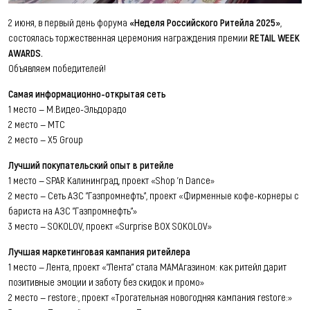
2 июня, в первый день форума
«Неделя Российского Ритейла 2025»
,
состоялась торжественная церемония награждения премии
RETAIL WEEK
AWARDS.
Объявляем победителей!
Самая информационно-открытая сеть
1 место — М.Видео-Эльдорадо
2 место — МТС
2 место — X5 Group
Лучший покупательский опыт в ритейле
1 место — SPAR Калининград, проект «Shop 'n Dance»
2 место — Сеть АЗС "Газпромнефть", проект «Фирменные кофе-корнеры с
бариста на АЗС "Газпромнефть"»
3 место — SOKOLOV, проект «Surprise BOX SOKOLOV»
Лучшая маркетинговая кампания ритейлера
1 место — Лента, проект «"Лента" стала МАМАгазином: как ритейл дарит
позитивные эмоции и заботу без скидок и промо»
2 место — restore:, проект «Трогательная новогодняя кампания restore:»