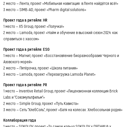
2 место — Лента, проект «Мобильная навигация: в Ленте найдётся всё!»
3 место — SIMB-AD, проект «Pharm digital solutions»
Проект года в ритейле: HR
1 место — Х5 Group, проект «Получка!»
2 место — Lamoda, проект «Найм и обучение в высокий сезон 2024: как
справиться с хаосом»
Проект года в ритейле: ESG
1 место — Магнит, проект «Восстановление биоразнообразия Черного и
Азовского морей»
2 место — Пятёрочка, проект «Школа питания»
3 место — Lamoda, проект «Перезагрузка Lamoda Planet»
Проект года в ритейле: PR
1 место — Inventive Retail Group, проект «Лицензионная коллекция Brick
Labs и "Союзмультфильм"»
2 место — Simple Group, проект «Путь Кависта»
3 место — Сеть "ХлебСоль", проект «Батя на колесах. Хлебосольная родня»
Коллаборация года
1 место — SOKOLOV, проект «То самое кольцо SOKOLOV x ПЯТНИЦА x