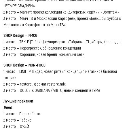
ЧЕТЫРЕ СВАДЬБЫ»
2 место — Магнит, проект коллекции кондитерских изделий «Эрмитаж»
3 место — Матч ТВ и Московский Картофель, проект «Большой футбол с
Московским Картофелем на Матч ТВ»
SHOP Design — FMCG
1 место — ТВК-Р (Табрис), супермаркет «Табрис» в ТЦ «Сыр», Краснодар
2 место — Перекрёсток, обновление концепции
3 место — Хороший, новая бренд-концепция сети
SHOP Design — NON-FOOD
1 место — LINII | М.Видео, новая ритейл-концепция магазинов бытовой
техники
2 место — restore:, формат restore:mix
3 место — DOLCE & GABBANA / VIRTU, новый концепт в ГУМе
Лучшие практики
Вино
1 место — Перекрёсток
2 место — Табрис
3 место — О’КЕЙ