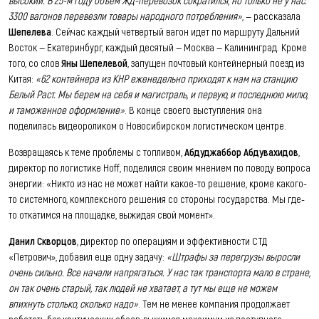
3300 вагонов перевезли товары народного потребления»
, — рассказала
Шепелева
. Сейчас каждый четвертый вагон идет по маршруту Дальний
Восток — Екатеринбург, каждый десятый — Москва — Калининград. Кроме
того, со слов
Яны Шепелевой
, запущен почтовый контейнерный поезд из
Китая:
«62 контейнера из КНР еженедельно приходят к нам на станцию
Белый Раст. Мы берем на себя и магистраль, и первую, и последнюю милю,
и таможенное оформление»
. В конце своего выступления она
поделилась видеороликом о Новосибирском логистическом центре.
Возвращаясь к теме проблемы с топливом,
Абдуджаббор Абдувахидов
,
директор по логистике Hoff, поделился своим мнением по поводу вопроса
энергии: «Никто из нас не может найти какое-то решение, кроме какого-
то системного, комплексного решения со стороны государства. Мы где-
то откатимся на площадке, выжидая свой момент».
Данил Скворцов
, директор по операциям и эффективности СТД
«Петрович», добавил еще одну задачу:
«Штрафы за перегрузы выросли
очень сильно. Все начали напрягаться. У нас так транспорта мало в стране,
он так очень старый, так людей не хватает, а тут мы еще не можем
впихнуть столько, сколько надо»
. Тем не менее компания продолжает
работать без критических сбоев, выжимая максимум из доступного