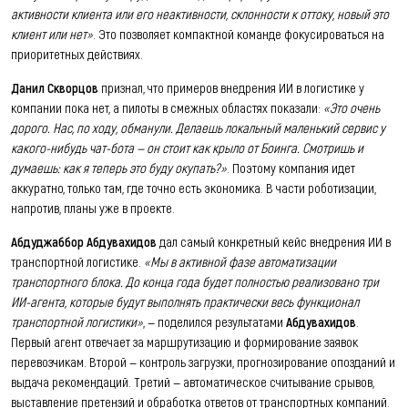
активности клиента или его неактивности, склонности к оттоку, новый это
клиент или нет»
. Это позволяет компактной команде фокусироваться на
приоритетных действиях.
Данил Скворцов
признал, что примеров внедрения ИИ в логистике у
компании пока нет, а пилоты в смежных областях показали:
«Это очень
дорого. Нас, по ходу, обманули. Делаешь локальный маленький сервис у
какого-нибудь чат-бота — он стоит как крыло от Боинга. Смотришь и
думаешь: как я теперь это буду окупать?»
. Поэтому компания идет
аккуратно, только там, где точно есть экономика. В части роботизации,
напротив, планы уже в проекте.
Абдуджаббор Абдувахидов
дал самый конкретный кейс внедрения ИИ в
транспортной логистике.
«Мы в активной фазе автоматизации
транспортного блока. До конца года будет полностью реализовано три
ИИ-агента, которые будут выполнять практически весь функционал
транспортной логистики»
, — поделился результатами
Абдувахидов
.
Первый агент отвечает за маршрутизацию и формирование заявок
перевозчикам. Второй — контроль загрузки, прогнозирование опозданий и
выдача рекомендаций. Третий — автоматическое считывание срывов,
выставление претензий и обработка ответов от транспортных компаний.