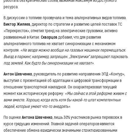
ресурса.
В дискуссии о топливе прозвучала и тема альтернативных видов топлива.
Виктор Жиляев
, директор по стратегии и развитию цепей поставок ТС
«Перекресток», отметил тренд на электрические грузовики, активно
развиваемый в Китае.
Скворцов
добавил, что для развития
альтернативного топлива не хватает синхронизации с механизмом
контроля:
«Не везде можно вообще на газовых машинах перемещаться.
Въезд в паркинг, например, запрещен. „Электрички“ запрещают парковать
под землей. Как будто бы синхронизации не хватает»
.
Антон Шевченко
, руководитель по развитию направления ЭПД «Контур»,
выступил с презентацией об адаптации к цифровой трансформации в
отношении транспортной накладной. Он охарактеризовал текущий
момент как историческую реформу:
«Мы сейчас в этой реформе живем с
вами вместе. Хорошо, когда есть хотя бы какой-то штат компетентных
людей, которые умеют что-то внедрять»
.
По оценке
Антона Шевченко
, лишь 30% участников рынка перевозок в
курсе грядущих изменений. Главной задачей операторов является
обеспечение обмена юридически значимыми структурированными