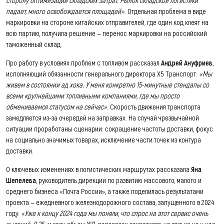
падает, много освобождается площадей»
. Отдельная проблема в виде
маркировки на стороне китайских отправителей, где один код клеят на
всю партию, получила решение — перенос маркировки на российский
таможенный склад.
Про работу в условиях проблем с топливом рассказал
Андрей Ануфриев
,
исполняющий обязанности генерального директора X5 Транспорт:
«Мы
живем в состоянии ад хока. У меня конкретно 15-минутные стендапы со
всеми крупнейшими топливными компаниями, где мы просто
обмениваемся статусом на сейчас»
. Скорость движения транспорта
замедляется из-за очередей на заправках. На случай чрезвычайной
ситуации проработаны сценарии: сокращение частоты доставки, фокус
на социально значимых товарах, исключение части точек из контура
доставки.
О ключевых изменениях в логистических маршрутах рассказала
Яна
Шепелева
, руководитель дирекции по развитию массового, малого и
среднего бизнеса «Почта России», а также поделилась результатами
проекта — ежедневного железнодорожного состава, запущенного в 2024
году.
«Уже к концу 2024 года мы поняли, что спрос на этот сервис очень
высокий. В 25-м году объем ЖД-перевозок сократился, но только не у нас.