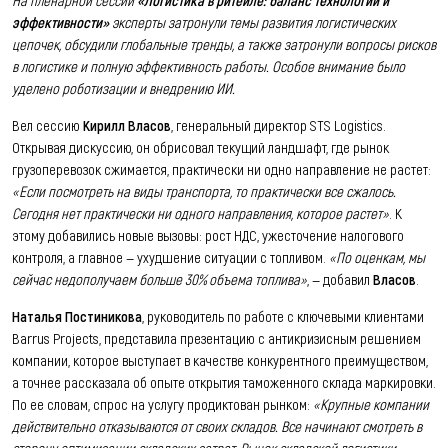
эффективности»
эксперты затронули темы развития логистических
цепочек, обсудили глобальные тренды, а также затронули вопросы рисков
в логистике и полную эффективность работы. Особое внимание было
уделено роботизации и внедрению ИИ.
Вел сессию
Кирилл Власов
, генеральный директор STS Logistics.
Открывая дискуссию, он обрисовал текущий ландшафт, где рынок
грузоперевозок сжимается, практически ни одно направление не растет:
«Если посмотреть на виды транспорта, то практически все сжалось.
Сегодня нет практически ни одного направления, которое растет»
. К
этому добавились новые вызовы: рост НДС, ужесточение налогового
контроля, а главное — ухудшение ситуации с топливом.
«По оценкам, мы
сейчас недополучаем больше 30% объема топлива»
, — добавил
Власов
.
Наталья Постиникова
, руководитель по работе с ключевыми клиентами
Barrus Projects, представила презентацию с антикризисным решением
компании, которое выступает в качестве конкурентного преимуществом,
а точнее рассказала об опыте открытия таможенного склада маркировки.
По ее словам, спрос на услугу продиктован рынком:
«Крупные компании
действительно отказываются от своих складов. Все начинают смотреть в
сторону оптимизации складских затрат. Рынок складской логистики