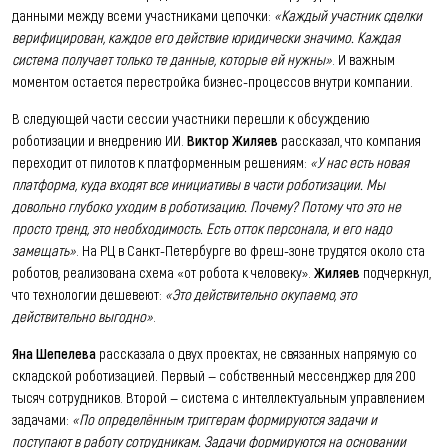
данными между всеми участниками цепочки:
«Каждый участник сделки
верифицирован, каждое его действие юридически значимо. Каждая
система получает только те данные, которые ей нужны»
. И важным
моментом остается перестройка бизнес-процессов внутри компании.
В следующей части сессии участники перешли к обсуждению
роботизации и внедрению ИИ.
Виктор Жиляев
рассказал, что компания
переходит от пилотов к платформенным решениям:
«У нас есть новая
платформа, куда входят все инициативы в части роботизации. Мы
довольно глубоко уходим в роботизацию. Почему? Потому что это не
просто тренд, это необходимость. Есть отток персонала, и его надо
замещать»
. На РЦ в Санкт-Петербурге во фреш-зоне трудятся около ста
роботов, реализована схема «от робота к человеку».
Жиляев
подчеркнул,
что технологии дешевеют:
«Это действительно окупаемо, это
действительно выгодно»
.
Яна Шепелева
рассказала о двух проектах, не связанных напрямую со
складской роботизацией. Первый — собственный мессенджер для 200
тысяч сотрудников. Второй — система с интеллектуальным управлением
задачами:
«По определённым триггерам формируются задачи и
поступают в работу сотрудникам. Задачи формируются на основании