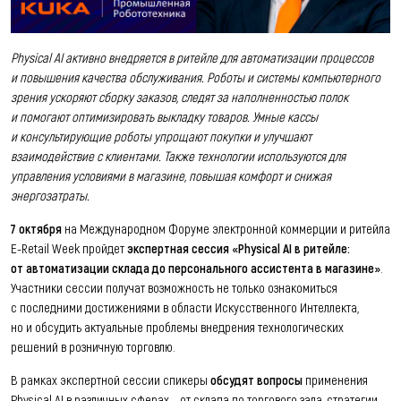
Physical AI активно внедряется в ритейле для автоматизации процессов
и повышения качества обслуживания. Роботы и системы компьютерного
зрения ускоряют сборку заказов, следят за наполненностью полок
и помогают оптимизировать выкладку товаров. Умные кассы
и консультирующие роботы упрощают покупки и улучшают
взаимодействие с клиентами. Также технологии используются для
управления условиями в магазине, повышая комфорт и снижая
энергозатраты.
7 октября
на Международном Форуме электронной коммерции и ритейла
E-Retail Week пройдет
экспертная сессия «Physical AI в ритейле:
от автоматизации склада до персонального ассистента в магазине»
.
Участники сессии получат возможность не только ознакомиться
с последними достижениями в области Искусственного Интеллекта,
но и обсудить актуальные проблемы внедрения технологических
решений в розничную торговлю.
В рамках экспертной сессии спикеры
обсудят вопросы
применения
Physical AI в различных сферах – от склада до торгового зала, стратегии