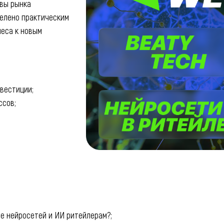
вы рынка
елено практическим
неса к новым
нвестиции;
ссов;
е нейросетей и ИИ ритейлерам?;