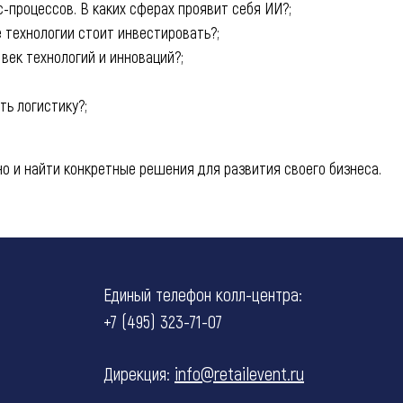
-процессов. В каких сферах проявит себя ИИ?;
 технологии стоит инвестировать?;
век технологий и инноваций?;
ь логистику?;
но и найти конкретные решения для развития своего бизнеса.
Единый телефон колл-центра:
+7 (495) 323-71-07
Дирекция:
info@retailevent.ru